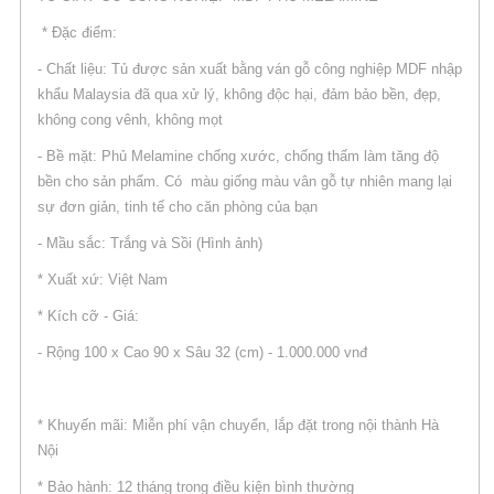
* Đặc điểm:
- Chất liệu: Tủ được sản xuất bằng ván gỗ công nghiệp MDF nhập
khẩu Malaysia đã qua xử lý, không độc hại, đảm bảo bền, đẹp,
không cong vênh, không mọt
- Bề mặt: Phủ Melamine chống xước, chống thấm làm tăng độ
bền cho sản phẩm. Có màu giống màu vân gỗ tự nhiên mang lại
sự đơn giản, tinh tế cho căn phòng của bạn
- Mầu sắc: Trắng và Sồi (Hình ảnh)
* Xuất xứ: Việt Nam
* Kích cỡ - Giá:
- Rộng 100 x Cao 90 x Sâu 32 (cm) - 1.000.000 vnđ
* Khuyến mãi: Miễn phí vận chuyển, lắp đặt trong nội thành Hà
Nội
* Bảo hành: 12 tháng trong điều kiện bình thường