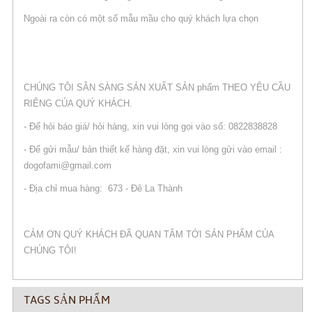
Ngoài ra còn có một số mẫu mầu cho quý khách lựa chọn
CHÚNG TÔI SẴN SÀNG SẢN XUẤT SẢN phẩm THEO YÊU CẦU
RIÊNG CỦA QUÝ KHÁCH.
- Để hỏi báo giá/ hỏi hàng, xin vui lòng gọi vào số: 0822838828
- Để gửi mẫu/ bản thiết kế hàng đặt, xin vui lòng gửi vào email :
dogofami@gmail.com
- Địa chỉ mua hàng: 673 - Đê La Thành
CẢM ƠN QUÝ KHÁCH ĐÃ QUAN TÂM TỚI SẢN PHẨM CỦA
CHÚNG TÔI!
TAGS SẢN PHẨM