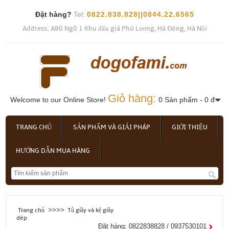
Đặt hàng?
Tel:
0822.838.828||0844.22.6565
Address: A80 Ngõ 1 Khu đấu giá Phú Lương, Hà Đông, Hà Nội
Giỏ hàng:
Welcome to our Online Store!
0 Sản phẩm - 0 đ
TRANG CHỦ
SẢN PHẨM VÀ GIẢI PHÁP
GIỚI THIỆU
HƯỚNG DẪN MUA HÀNG
>>>>
Trang chủ
Tủ giầy và kệ giầy
dép
Đặt hàng: 0822838828 / 0937530101