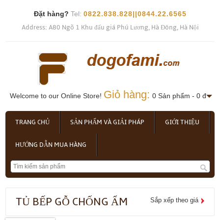
Đặt hàng?
Tel:
0822.838.828||0844.22.6565
Address: A80 Ngõ 1 Khu đấu giá Phú Lương, Hà Đông, Hà Nội
Giỏ hàng:
Welcome to our Online Store!
0 Sản phẩm - 0 đ
TRANG CHỦ
SẢN PHẨM VÀ GIẢI PHÁP
GIỚI THIỆU
HƯỚNG DẪN MUA HÀNG
TỦ BẾP GỖ CHỐNG ẨM
Sắp xếp theo giá