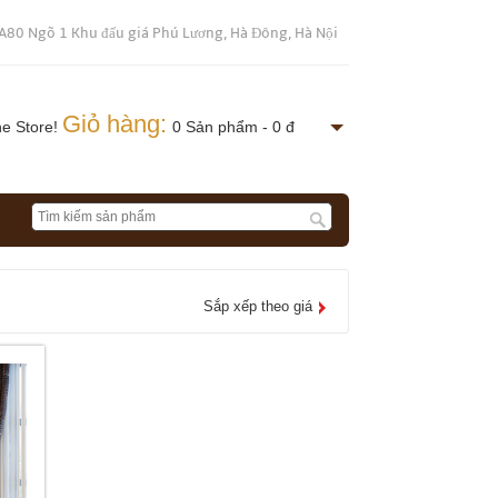
A80 Ngõ 1 Khu đấu giá Phú Lương, Hà Đông, Hà Nội
Giỏ hàng:
ne Store!
0 Sản phẩm - 0 đ
Sắp xếp theo giá