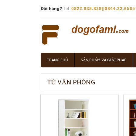
Đặt hàng?
Tel:
0822.838.828||0844.22.6565
TRANG CHỦ
SẢN PHẨM VÀ GIẢI PHÁP
TỦ VĂN PHÒNG