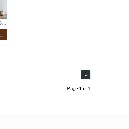
...
ng
1
Page 1 of 1