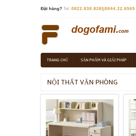
Đặt hàng?
Tel:
0822.838.828||0844.22.6565
TRANG CHỦ
SẢN PHẨM VÀ GIẢI PHÁP
NỘI THẤT VĂN PHÒNG