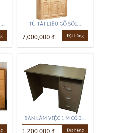
..
TỦ TÀI LIỆU GỖ SỒI...
ng
Đặt hàng
7,000,000 đ
.
BÀN LÀM VIỆC 1 M CÓ 3...
ng
Đặt hàng
1,200,000 đ