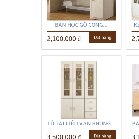
BÀN HỌC GỖ CÔNG...
K
Đặt hàng
2,100,000 đ
2,
TỦ TÀI LIỆU VĂN PHÒNG...
BÀ
Đặt hàng
3,500,000 đ
3,