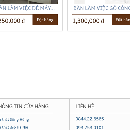
ÀN LÀM VIỆC ĐỂ MÁY...
BÀN LÀM VIỆC GỖ CÔNG
Đặt hàng
Đặt hà
250,000 đ
1,300,000 đ
HÔNG TIN CỬA HÀNG
LIÊN HỆ
0844.22.6565
i thất Sông Hồng
093.753.0101
i thất đẹp Hà Nội