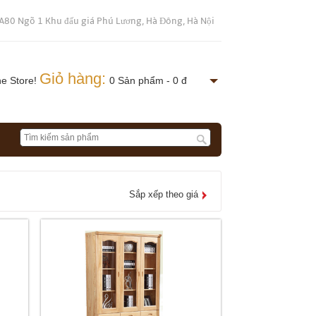
A80 Ngõ 1 Khu đấu giá Phú Lương, Hà Đông, Hà Nội
Giỏ hàng:
ne Store!
0 Sản phẩm - 0 đ
Sắp xếp theo giá