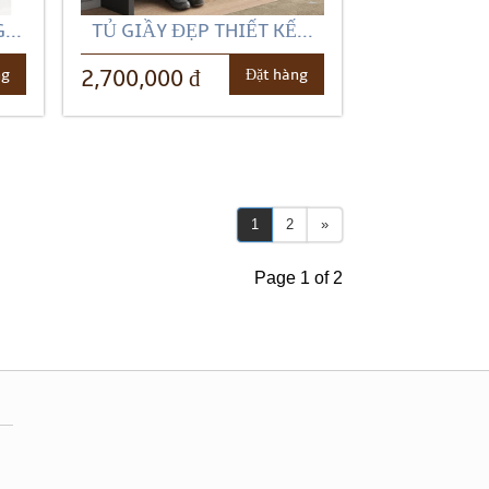
...
TỦ GIẦY ĐẸP THIẾT KẾ...
ng
Đặt hàng
2,700,000 đ
1
2
»
Page 1 of 2