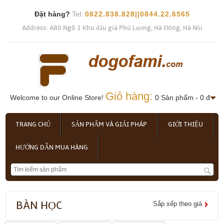
Đặt hàng?
Tel:
0822.838.828||0844.22.6565
Address: A80 Ngõ 1 Khu đấu giá Phú Lương, Hà Đông, Hà Nội
Giỏ hàng:
Welcome to our Online Store!
0 Sản phẩm - 0 đ
TRANG CHỦ
SẢN PHẨM VÀ GIẢI PHÁP
GIỚI THIỆU
HƯỚNG DẪN MUA HÀNG
BÀN HỌC
Sắp xếp theo giá