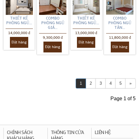
THIẾT KẾ
COMBO
THIẾT KẾ
COMBO
PHÒNG NGỦ...
PHÒNG NGỦ
PHÒNG NGỦ...
PHÒNG NGỦ
GIÁ...
TÂN...
14,000,000 đ
13,000,000 đ
9,300,000 đ
11,800,000 đ
Đặt hàng
Đặt hàng
Đặt hàng
Đặt hàng
1
2
3
4
5
»
Page 1 of 5
CHÍNH SÁCH
THÔNG TIN CỬA
LIÊN HỆ
KHÁCH HÀNG
HÀNG