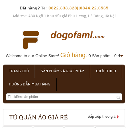
Đặt hàng?
Tel:
0822.838.828||0844.22.6565
Address: A80 Ngõ 1 Khu đấu giá Phú Lương, Hà Đông, Hà Nội
Giỏ hàng:
Welcome to our Online Store!
0 Sản phẩm - 0 đ
TRANG CHỦ
SẢN PHẨM VÀ GIẢI PHÁP
GIỚI THIỆU
HƯỚNG DẪN MUA HÀNG
TỦ QUẦN ÁO GIÁ RẺ
Sắp xếp theo giá