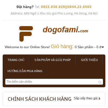
Đặt hàng?
Tel:
0822.838.828||0844.22.6565
Address: A80 Ngõ 1 Khu đấu giá Phú Lương, Hà Đông, Hà Nội
Giỏ hàng:
Welcome to our Online Store!
0 Sản phẩm - 0 đ
TRANG CHỦ
SẢN PHẨM VÀ GIẢI PHÁP
GIỚI THIỆU
HƯỚNG DẪN MUA HÀNG
CHÍNH SÁCH KHÁCH HÀNG
Sắp xếp theo giá