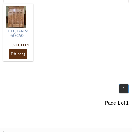
TỦ QUẦN ÁO
GỖ CAO...
11,500,000 đ
Đặt hàng
1
Page 1 of 1