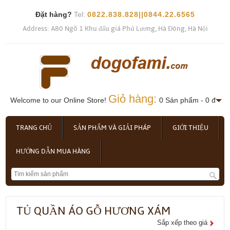
Đặt hàng?
Tel:
0822.838.828||0844.22.6565
Address: A80 Ngõ 1 Khu đấu giá Phú Lương, Hà Đông, Hà Nội
Giỏ hàng:
Welcome to our Online Store!
0 Sản phẩm - 0 đ
TRANG CHỦ
SẢN PHẨM VÀ GIẢI PHÁP
GIỚI THIỆU
HƯỚNG DẪN MUA HÀNG
TỦ QUẦN ÁO GỖ HƯƠNG XÁM
Sắp xếp theo giá