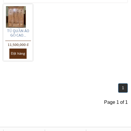
TỦ QUẦN ÁO
GỖ CAO...
11,500,000 đ
Đặt hàng
1
Page 1 of 1