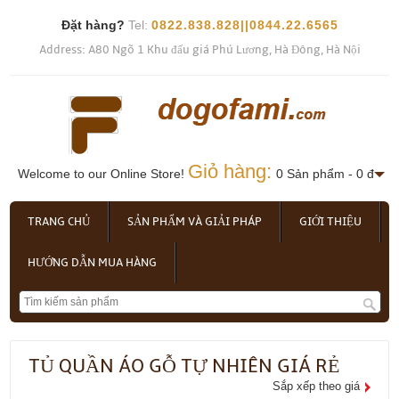
Đặt hàng?
Tel:
0822.838.828||0844.22.6565
Address: A80 Ngõ 1 Khu đấu giá Phú Lương, Hà Đông, Hà Nội
Giỏ hàng:
Welcome to our Online Store!
0 Sản phẩm - 0 đ
TRANG CHỦ
SẢN PHẨM VÀ GIẢI PHÁP
GIỚI THIỆU
HƯỚNG DẪN MUA HÀNG
TỦ QUẦN ÁO GỖ TỰ NHIÊN GIÁ RẺ
Sắp xếp theo giá