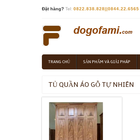
Đặt hàng?
Tel:
0822.838.828||0844.22.6565
TRANG CHỦ
SẢN PHẨM VÀ GIẢI PHÁP
TỦ QUẦN ÁO GỖ TỰ NHIÊN