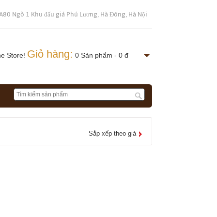
A80 Ngõ 1 Khu đấu giá Phú Lương, Hà Đông, Hà Nội
Giỏ hàng:
ne Store!
0 Sản phẩm - 0 đ
Sắp xếp theo giá