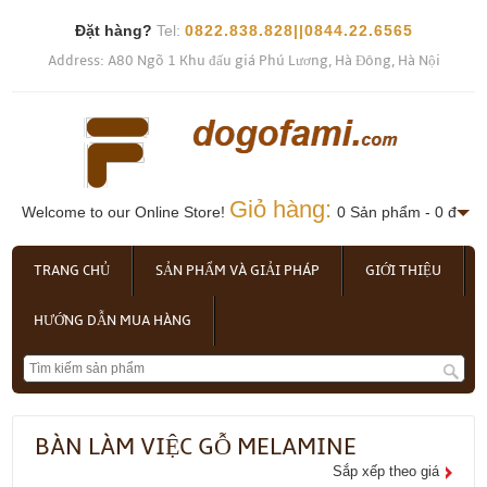
Đặt hàng?
Tel:
0822.838.828||0844.22.6565
Address: A80 Ngõ 1 Khu đấu giá Phú Lương, Hà Đông, Hà Nội
Giỏ hàng:
Welcome to our Online Store!
0 Sản phẩm - 0 đ
TRANG CHỦ
SẢN PHẨM VÀ GIẢI PHÁP
GIỚI THIỆU
HƯỚNG DẪN MUA HÀNG
BÀN LÀM VIỆC GỖ MELAMINE
Sắp xếp theo giá