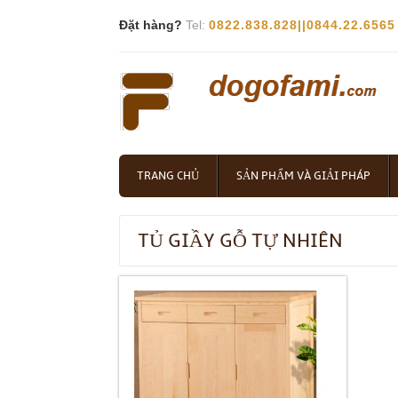
Đặt hàng?
Tel:
0822.838.828||0844.22.6565
TRANG CHỦ
SẢN PHẨM VÀ GIẢI PHÁP
TỦ GIẦY GỖ TỰ NHIÊN