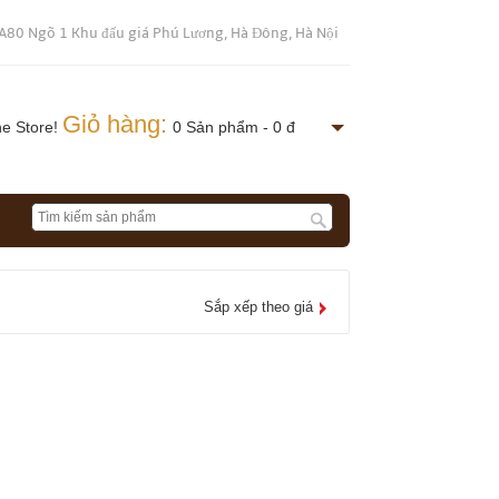
A80 Ngõ 1 Khu đấu giá Phú Lương, Hà Đông, Hà Nội
Giỏ hàng:
ne Store!
0 Sản phẩm - 0 đ
Sắp xếp theo giá