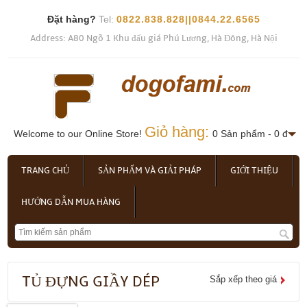
Đặt hàng?
Tel:
0822.838.828||0844.22.6565
Address: A80 Ngõ 1 Khu đấu giá Phú Lương, Hà Đông, Hà Nội
Giỏ hàng:
Welcome to our Online Store!
0 Sản phẩm - 0 đ
TRANG CHỦ
SẢN PHẨM VÀ GIẢI PHÁP
GIỚI THIỆU
HƯỚNG DẪN MUA HÀNG
TỦ ĐỰNG GIẦY DÉP
Sắp xếp theo giá