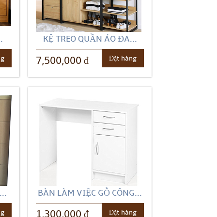
.
KỆ TREO QUẦN ÁO ĐA...
ng
Đặt hàng
7,500,000 đ
..
BÀN LÀM VIỆC GỖ CÔNG...
ng
Đặt hàng
1,300,000 đ