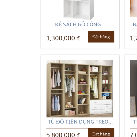
KỆ SÁCH GỖ CÔNG...
B
Đặt hàng
1,300,000 đ
1,
TỦ ĐỒ TIỆN DỤNG TREO...
T
Đặt hàng
5,800,000 đ
7,