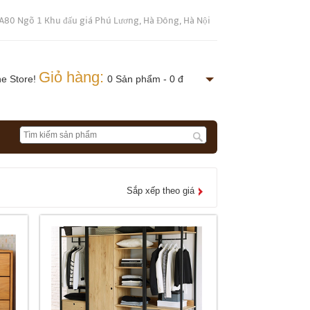
A80 Ngõ 1 Khu đấu giá Phú Lương, Hà Đông, Hà Nội
Giỏ hàng:
ne Store!
0 Sản phẩm - 0 đ
Sắp xếp theo giá