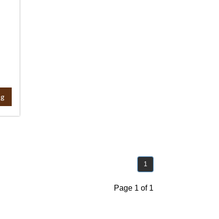
ng
1
Page 1 of 1