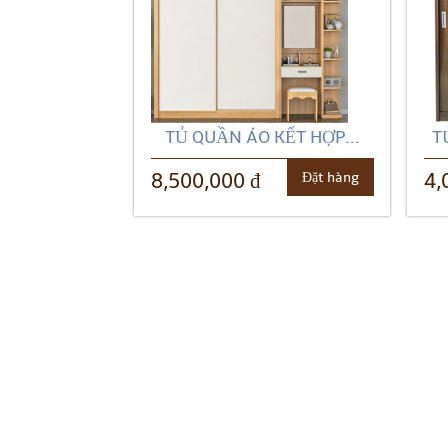
TỦ QUẦN ÁO KẾT HỢP...
T
Đặt hàng
8,500,000 đ
4,