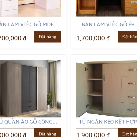
ÀN LÀM VIỆC GỖ MDF...
BÀN LÀM VIỆC GỖ ÉP..
Đặt hàng
Đặt hà
700,000 đ
1,700,000 đ
Ủ QUẦN ÁO GỖ CÔNG...
TỦ NGĂN KÉO KẾT HỢP.
Đặt hàng
Đặt hà
000,000 đ
1,900,000 đ