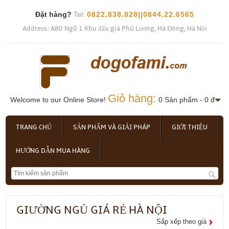
Đặt hàng?
Tel:
0822.838.828||0844.22.6565
Address: A80 Ngõ 1 Khu đấu giá Phú Lương, Hà Đông, Hà Nội
Giỏ hàng:
Welcome to our Online Store!
0 Sản phẩm - 0 đ
TRANG CHỦ
SẢN PHẨM VÀ GIẢI PHÁP
GIỚI THIỆU
HƯỚNG DẪN MUA HÀNG
GIƯỜNG NGỦ GIÁ RẺ HÀ NỘI
Sắp xếp theo giá