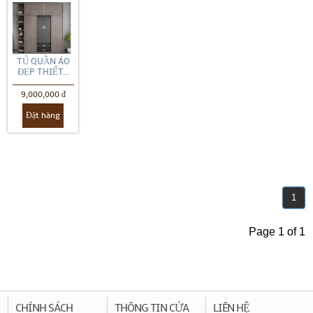
TỦ QUẦN ÁO
ĐẸP THIẾT...
9,000,000 đ
Đặt hàng
1
Page 1 of 1
CHÍNH SÁCH
THÔNG TIN CỬA
LIÊN HỆ