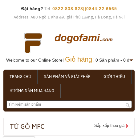
Đặt hàng?
Tel:
0822.838.828||0844.22.6565
Address: A80 Ngõ 1 Khu đấu giá Phú Lương, Hà Đông, Hà Nội
Giỏ hàng:
Welcome to our Online Store!
0 Sản phẩm - 0 đ
TRANG CHỦ
SẢN PHẨM VÀ GIẢI PHÁP
GIỚI THIỆU
HƯỚNG DẪN MUA HÀNG
TỦ GỖ MFC
Sắp xếp theo giá