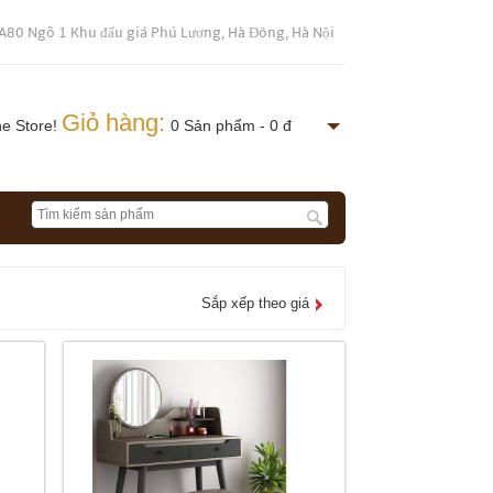
A80 Ngõ 1 Khu đấu giá Phú Lương, Hà Đông, Hà Nội
Giỏ hàng:
ne Store!
0 Sản phẩm - 0 đ
Sắp xếp theo giá