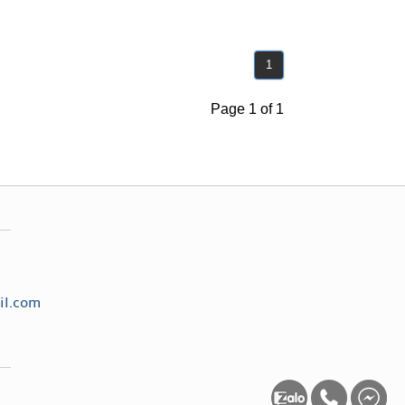
1
Page 1 of 1
il.com