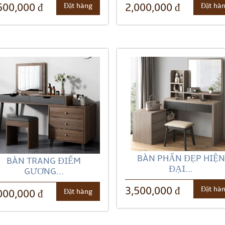
Đặt hàng
Đặt hà
500,000 đ
2,000,000 đ
BÀN PHẤN ĐẸP HIỆN
BÀN TRANG ĐIỂM
ĐẠI...
GƯƠNG...
Đặt hà
3,500,000 đ
Đặt hàng
000,000 đ