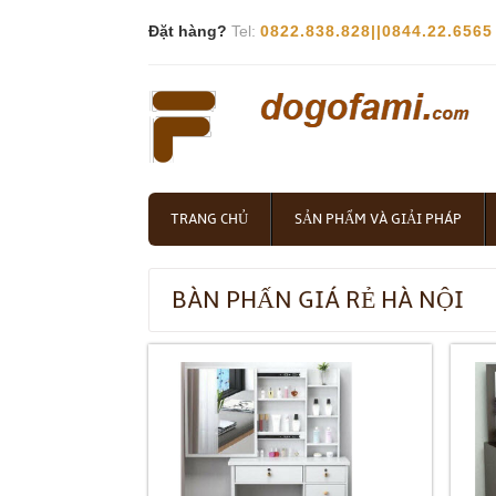
Đặt hàng?
Tel:
0822.838.828||0844.22.6565
TRANG CHỦ
SẢN PHẨM VÀ GIẢI PHÁP
BÀN PHẤN GIÁ RẺ HÀ NỘI