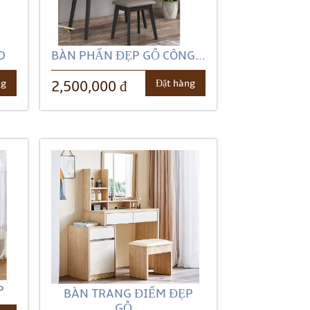
D
BÀN PHẤN ĐẸP GỖ CÔNG...
ng
Đặt hàng
2,500,000 đ
P
BÀN TRANG ĐIỂM ĐẸP
GỖ...