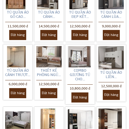
TỦ QUẦN ÁO
TỦ QUẦN ÁO
TỦ QUẦN ÁO
TỦ QUẦN ÁO
GỖ CAO...
CÁNH...
ĐẸP KẾT...
CÁNH LÙA...
11,500,000 đ
14,500,000 đ
12,500,000 đ
9,000,000 đ
Đặt hàng
Đặt hàng
Đặt hàng
Đặt hàng
TỦ QUẦN ÁO
THIẾT KẾ
COMBO
TỦ QUẦN ÁO
CÁNH TRƯỢT...
PHÒNG NGỦ...
GIƯỜNG TỦ
LIỀN...
CHO...
6,000,000 đ
12,500,000 đ
12,500,000 đ
10,800,000 đ
Đặt hàng
Đặt hàng
Đặt hàng
Đặt hàng