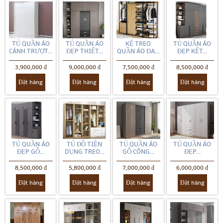
TỦ QUẦN ÁO
TỦ QUẦN ÁO
KỆ TREO
TỦ QUẦN ÁO
CÁNH TRƯỢT...
ĐẸP THIẾT...
QUẦN ÁO ĐA...
ĐẸP KẾT...
3,900,000 đ
9,000,000 đ
7,500,000 đ
8,500,000 đ
Đặt hàng
Đặt hàng
Đặt hàng
Đặt hàng
TỦ QUẦN ÁO
TỦ ĐỒ TIỆN
TỦ QUẦN ÁO
TỦ QUẦN ÁO
ĐẸP GỖ...
DỤNG TREO...
GỖ CÔNG...
ĐẸP...
8,500,000 đ
5,800,000 đ
7,000,000 đ
6,000,000 đ
Đặt hàng
Đặt hàng
Đặt hàng
Đặt hàng