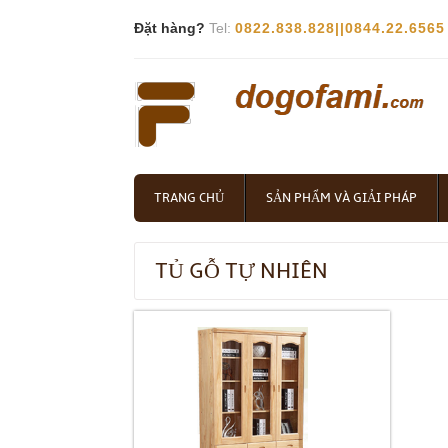
Đặt hàng?
Tel:
0822.838.828||0844.22.6565
TRANG CHỦ
SẢN PHẨM VÀ GIẢI PHÁP
TỦ GỖ TỰ NHIÊN