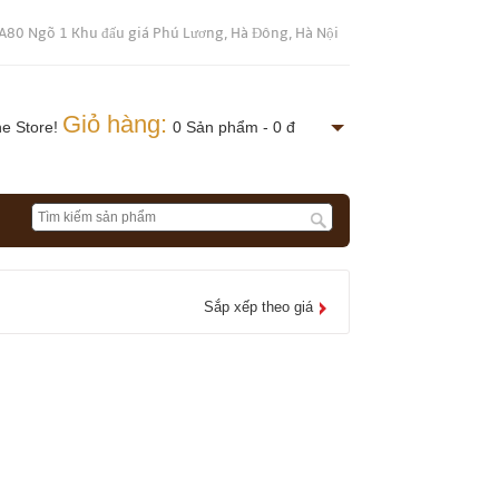
A80 Ngõ 1 Khu đấu giá Phú Lương, Hà Đông, Hà Nội
Giỏ hàng:
ne Store!
0 Sản phẩm - 0 đ
Sắp xếp theo giá