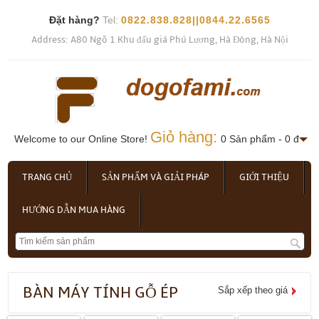
Đặt hàng?
Tel:
0822.838.828||0844.22.6565
Address: A80 Ngõ 1 Khu đấu giá Phú Lương, Hà Đông, Hà Nội
Giỏ hàng:
Welcome to our Online Store!
0 Sản phẩm - 0 đ
TRANG CHỦ
SẢN PHẨM VÀ GIẢI PHÁP
GIỚI THIỆU
HƯỚNG DẪN MUA HÀNG
BÀN MÁY TÍNH GỖ ÉP
Sắp xếp theo giá