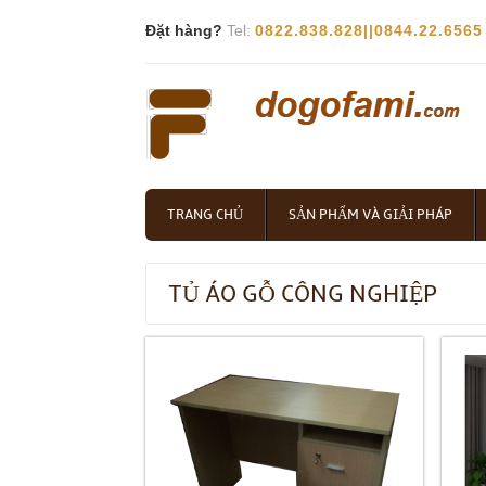
Đặt hàng?
Tel:
0822.838.828||0844.22.6565
TRANG CHỦ
SẢN PHẨM VÀ GIẢI PHÁP
TỦ ÁO GỖ CÔNG NGHIỆP