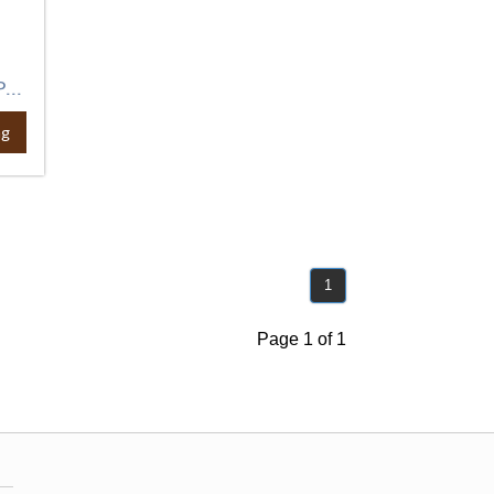
...
ng
1
Page 1 of 1