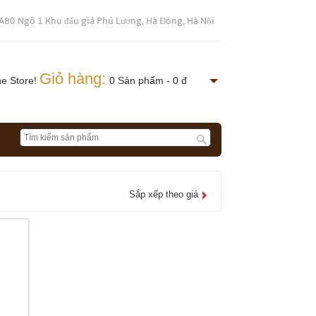
A80 Ngõ 1 Khu đấu giá Phú Lương, Hà Đông, Hà Nội
Giỏ hàng:
ne Store!
0 Sản phẩm - 0 đ
Sắp xếp theo giá