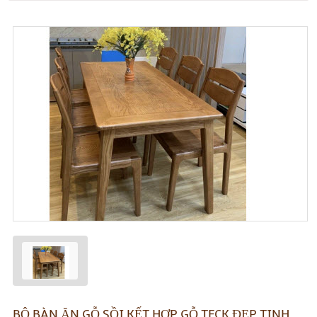
BỘ BÀN ĂN GỖ SỒI KẾT HỢP GỖ TECK ĐẸP TINH