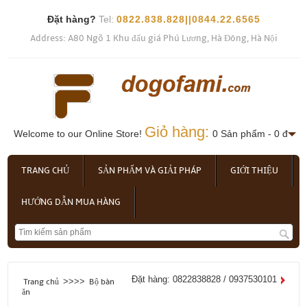
Đặt hàng?
Tel:
0822.838.828||0844.22.6565
Address: A80 Ngõ 1 Khu đấu giá Phú Lương, Hà Đông, Hà Nội
Giỏ hàng:
Welcome to our Online Store!
0 Sản phẩm - 0 đ
TRANG CHỦ
SẢN PHẨM VÀ GIẢI PHÁP
GIỚI THIỆU
HƯỚNG DẪN MUA HÀNG
Đặt hàng: 0822838828 / 0937530101
>>>>
Trang chủ
Bộ bàn
ăn