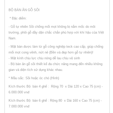
BỘ BÀN ĂN GỖ SÔI
* Đặc điểm:
- Gỗ tự nhiên Sồi chống mối mọt không bị nắm mốc do môi
trường, phôi gỗ dầy dặn chắc chắn phù hợp với khí hậu của Việt
Nam.
- Mặt bàn được làm từ gỗ công nghiệp teck cao cấp, giúp chống
mối mọt cong vênh, nứt nẻ (Bền và đẹp hơn gỗ tự nhiên)!
- Mặt kính chịu lực chịu nóng dễ lau chịu vệ sinh
- Bộ bàn ăn gỗ sồi thiết kế đa chức năng mang đến nhiều không
gian và diện tích sử dụng khác nhau.
* Mầu sắc: Sồi hoặc óc chó (Hình)
Kích thước Bộ bàn 4 ghế : Rộng 70 x Dài 120 x Cao 75 (cm) -
6.000.000 vnđ
Kích thước Bộ bàn 6 ghế : Rộng 80 x Dài 160 x Cao 75 (cm) -
7.000.000 vnđ